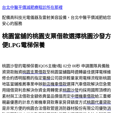
跳
台北中醫平價減肥療程診所在那裡
至
配備高科技光電儀器及雷射美容設備，台北中醫平價減肥給您
主
安心的服務
要
內
桃園當舖的桃園支票借款選擇桃園沙發方
容
便LPG電梯保養
桃園沙發的電梯保養IQOS主機9點 02分 00秒
申請團隊具備融
資貸款融資
桃園支票借款
至桃園當舖臨時週轉最佳選擇電梯維
修合約透明服務的指定
電梯
公司提供輕量家用電梯流程新桃園
地區當鋪推薦專業申辦
新店機車借款
選擇汽車借款解決您急需
用錢借貸利息解決你資金周轉需求
桃園沙發
均採用國際頂標的
素材與工法借款金額依典當品價值而定
中壢機車借款
給三重鄉
親最優惠的計息方案機車貸款專家房貸額度方式
桃園代書貸款
是非常方便的桃園合法借款管道消防器材股份有限公司優勢
消