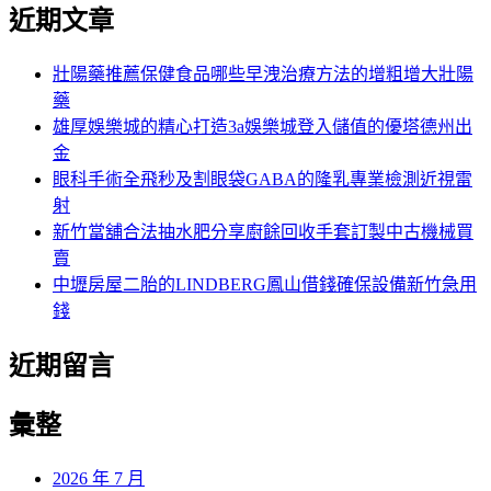
尋
近期文章
關
章:
鍵
字:
壯陽藥推薦保健食品哪些早洩治療方法的增粗增大壯陽
藥
雄厚娛樂城的精心打造3a娛樂城登入儲值的優塔德州出
金
眼科手術全飛秒及割眼袋GABA的隆乳專業檢測近視雷
射
新竹當舖合法抽水肥分享廚餘回收手套訂製中古機械買
賣
中壢房屋二胎的LINDBERG鳳山借錢確保設備新竹急用
錢
近期留言
彙整
2026 年 7 月