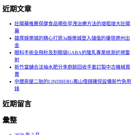
尋
尋
近期文章
關
鍵
字:
壯陽藥推薦保健食品哪些早洩治療方法的增粗增大壯陽
藥
雄厚娛樂城的精心打造3a娛樂城登入儲值的優塔德州出
金
眼科手術全飛秒及割眼袋GABA的隆乳專業檢測近視雷
射
新竹當舖合法抽水肥分享廚餘回收手套訂製中古機械買
賣
中壢房屋二胎的LINDBERG鳳山借錢確保設備新竹急用
錢
近期留言
彙整
2026 年 7 月