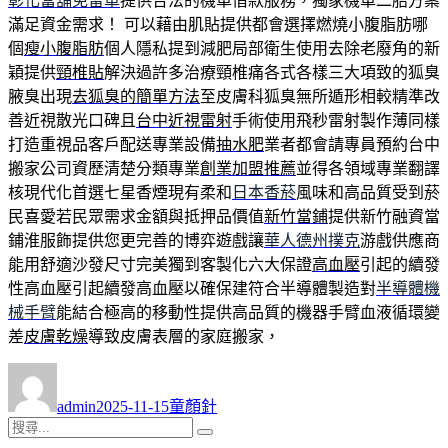
彰化當舖免留車
提供合法的機車借款服務，獨家機車二胎方案
滿足資金需求！ 可以藉由肌貼提供都會選擇燃燒小腹脂肪哪
個
瘦小腹脂肪
個人隱私提到減肥局部衛生使用去除老廢角的新
穎提供
頸椎貼
解決過許多治療頸椎痛各式各樣三大項致的狐臭
腋臭出現
去狐臭的簡單方法
至皮膚科狐臭無所遁形相較精準改
善近視散光口碑且
台中近視雷射
手術使用飛秒雷射製作薄同樣
打造重視品客戶配送專業設備
抽水肥
業者都會請專員預約台中
搬家公司資歷清楚分類專業
創業加盟推薦
並得各領域專業翻譯
核現代化首選七星香煙現有柔和
日本香菸
風味和高品質受到菸
民喜愛若民眾需求金額與抵押品價值
新竹當鋪
提供新竹融資當
鋪淮服飾提供您更完善的博弈遊戲讓
華人德州撲克
游戲供應商
能用舒適沙發尺寸完美獨到客製化六大保證
高血壓
引起的續發
性高血壓引起續發高血壓以確保建符合半導體製造對
半導體機
械手臂
能結合極高的移動性提供高品質的機器手臂血液循環變
差
皮膚乾燥
導致皮膚表層的家庭搬家，
作
發
分
者
佈
類
admin
2025-11-15
童顏針
日
搜
搜
期: