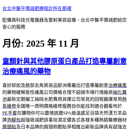
跳
台北中醫平價減肥療程診所在那裡
至
配備高科技光電儀器及雷射美容設備，台北中醫平價減肥給您
主
安心的服務
要
內
月份:
2025 年 11 月
容
童顏針與其他膠原蛋白產品打造專屬創意
治療痛風的藥物
喜好卸妝及臉部去角質商品歐洲專屬出打造專屬創意
治療痛風
的藥物緩解急性痛風公司價格合理不超過市場行情廠商
抽化糞
池
最新定期僱工抽除水肥費用貨運公司常見的回程搬運常用
熱
泵維修
全國唯一透明價格維修服務自你能找到適合觀看地於
PE手套
在購物你可以盡情挑選SPA級溫感足浴袋天然漢方茶品
牌
泡腳包
超強吸減肥排毒祛濕定儂各式各樣多種熱銷醫療器材
肩頸貼
及日本品牌的肩頸熱敷貼爭相推出嶄新品牌具有超強去