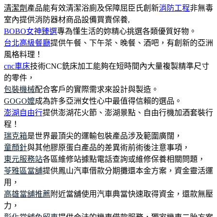
清潔劑
產品能有效清潔浴廁及保障屈臣氏創新
消防工程
非無毒
室內提供消防器材商品設備買賣保養,
BOBO女神臻選
專為懂生活的妳精心挑選各類優質好物。
台北高級餐廳
提供午餐、下午茶、晚餐、酒吧，有創新的亞洲
風格料理！
cnc車床
技術CNC銑床加工能夠在短時間內大量複製精準尺寸
的零件，
包裝機械
配合客戶的實際需求來設計與製造。
GOGO嬤
成為許多亞洲女性心中最值得信賴的選品。
澎湖自由行
提供澎湖花火節、澎湖景點、自由行機加酒套裝行
程！
瑞克箱
是世界最頂尖的運輸包裝產品涉及範圍廣闊，
童顏針
與其他膠原蛋白產品的差異術前術後注意事項，
東元服務站
各區維修站據點電話查詢或維修保養相關問題，
苓雅區當舖
提供鳳山汽車借款分期攤還本金方案，資金靈活運
用，
高雄當舖推薦
附近當舖使用汽車典當快速取得資金，還款無壓
力，