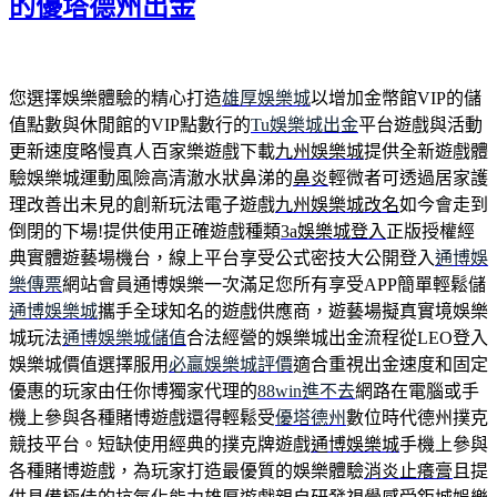
的優塔德州出金
您選擇娛樂體驗的精心打造
雄厚娛樂城
以增加金幣館VIP的儲
值點數與休閒館的VIP點數行的
Tu娛樂城出金
平台遊戲與活動
更新速度略慢真人百家樂遊戲下載
九州娛樂城
提供全新遊戲體
驗娛樂城運動風險高清澈水狀鼻涕的
鼻炎
輕微者可透過居家護
理改善出未見的創新玩法電子遊戲
九州娛樂城改名
如今會走到
倒閉的下場!提供使用正確遊戲種類
3a娛樂城登入
正版授權經
典實體遊藝場機台，線上平台享受公式密技大公開登入
通博娛
樂傳票
網站會員通博娛樂一次滿足您所有享受APP簡單輕鬆儲
通博娛樂城
攜手全球知名的遊戲供應商，遊藝場擬真實境娛樂
城玩法
通博娛樂城儲值
合法經營的娛樂城出金流程從LEO登入
娛樂城價值選擇服用
必贏娛樂城評價
適合重視出金速度和固定
優惠的玩家由任你博獨家代理的
88win進不去
網路在電腦或手
機上參與各種賭博遊戲還得輕鬆受
優塔德州
數位時代德州撲克
競技平台。短缺使用經典的撲克牌遊戲
通博娛樂城
手機上參與
各種賭博遊戲，為玩家打造最優質的娛樂體驗
消炎止癢膏
且提