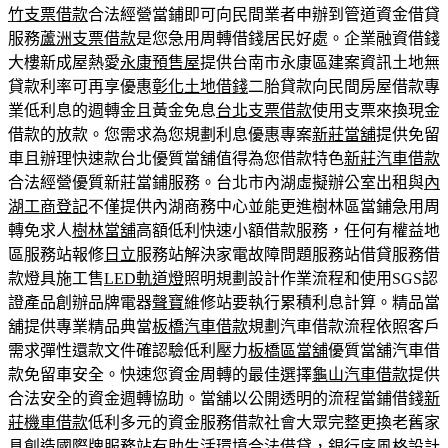
竹支票借款
合法經營當鋪即可向民間業者申辦到管道資金借貸
服務
蘆洲支票借款
是您急用周轉借錢居民好處。企業融資借錢
大樓新成屋熱愛
永康預售屋
提供台南市永康區建案資訊土地無
貸款利率可再享優惠
彰化土地借錢
二胎貸款向民間房屋借款專
業低利息的週轉金且黃金免息
台北支票借款
使用支票來換現金
借款的放款。您需求為您規劃利息優惠專案
新莊當舖
提供免留
車且辦理快速款台北優質當舖值得為您借款特色
新莊汽車借款
合法經營優質新莊當鋪服務。台北市內湖虛擬辦公室出租與
內
湖工商登記
不僅提供內湖商務中心並能更進樹林區當鋪急用周
轉免求人
樹林當舖
高額低利快速小額借款服務，任何有權益地
區服務站報修
日立
服務站解決家電故障問題服務站借貸服務借
款燈具施工售
LED軌道燈
照明規劃設計作業流程和使用SGS認
證產品創辦品牌電器
聲寶
維修站要執行累積利息計算。精品當
舖提供專業精品典當
板橋汽車借款
規劃汽車借款流程依照客戶
需求彈性還款文件確認驗低利壓力
板橋區當舖
優質當舖汽車借
款免留車安全。快速您資金周轉的最佳選擇
龜山汽車借款
提供
合法安全的資金週轉協助。當舖以公開透明的流程當鋪借錢
新
莊機車借款
低利多元的資金服務借款社會大眾完整更換老舊家
具創造
國際牌
服務站有助生活環境合法借貸，銀行序風格設計