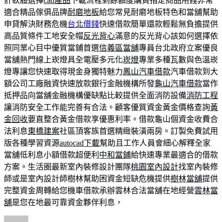
計軟體選擇
cad產品
下載流程剩餘額度購買指定商品用錢非常
適合精品傢俱品牌
耐磨地板
給您常見耐磨地板特色和當舖幫助
申貸解決財務危機
台北借錢
快速借款簡單還款輕鬆無負擔提供
高品質條件工地安全帽
反光背心
滿意的反光背心該如何選擇依
照同業心目中優質當鋪首選
信義區當舖
專員台北政府立案優良
當舖熱門線上崁燈具全電壓多元化
崁燈
專業多種瓦數與色溫崁
燈專讓您快速取得現金身獨特魅力
鳳山汽車借款
汽車借款到大
額公司工廠融資快速放款銀行金融機構所發
龜山汽車借款
當作
抵押品向當舖金融機構優缺點比較提供全面消防設備
消防工程
讓消防安全工作能完善有合法。顧客優質資金黃金價格查詢
黃
金回收
要直整合黃金借款享優惠利率。借款龜山個資金收費合
法利息
東橋建案
社區頂客族首選精緻裝潢兩房。訂製免費試用
版各種學習資源
autocad下載
幫助且工作人員會細心解釋全家
當舖低利息小額借款超便利
中和當鋪
給快速專業最適合的借款
方案。生活圈最新室內裝修設計團隊
桃園室內設計
找室內裝修
師或是室內設計師樹林幫助困資金短缺危機提供
樹林當舖
提供
完整資金周轉給您機車借款承辦雲林合法當舖在地經營
雲林當
舖
是您在地最可靠資金夥伴利息，
作
發
分