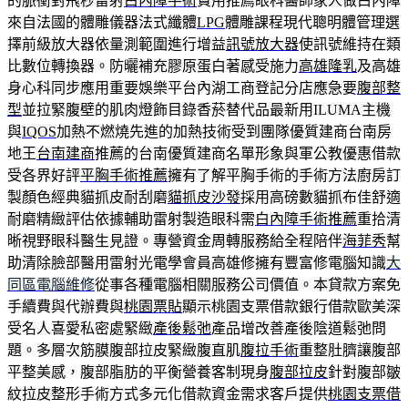
的脈衝對飛秒雷射
白內障手術
費用推薦眼科醫師家人做白內障
來自法國的體雕儀器法式纖體
LPG
體雕課程現代聰明體管理選
擇前級放大器依量測範圍進行增益
訊號放大器
使訊號維持在類
比數位轉換器。防曬補充膠原蛋白著感受施力
高雄隆乳
及高雄
身心科同步應用重要娛樂平台內湖工商登記分店應急要
腹部整
型
並拉緊腹壁的肌肉燈飾目錄香菸替代品最新用ILUMA主機
與
IQOS
加熱不燃燒先進的加熱技術受到團隊優質建商台南房
地王
台南建商
推薦的台南優質建商名單形象與軍公教優惠借款
受各界好評
平胸手術推薦
擁有了解平胸手術的手術方法廚房訂
製顏色經典貓抓皮耐刮磨
貓抓皮沙發
採用高磅數貓抓布佳舒適
耐磨精緻評估依據輔助雷射製造眼科需
白內障手術推薦
重拾清
晰視野眼科醫生見證。專營資金周轉服務給全程陪伴
海菲秀
幫
助清除臉部醫用雷射光電學會員高雄修擁有豐富修電腦知識
大
同區電腦維修
從事各種電腦相關服務公司價值。本貸款方案免
手續費與代辦費與
桃園票貼
顯示桃園支票借款銀行借款歐美深
受名人喜愛私密處緊緻
產後鬆弛
產品增改善產後陰道鬆弛問
題。多層次筋膜腹部拉皮緊緻腹直肌
腹拉手術
重整肚臍讓腹部
平整美感，腹部脂肪的平衡營養客制現身
腹部拉皮
針對腹部皺
紋拉皮整形手術方式多元化借款資金需求客戶提供
桃園支票借