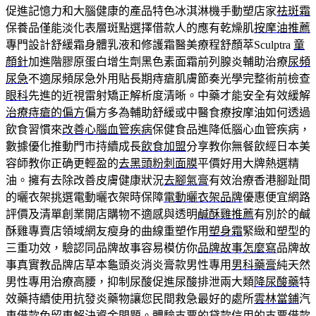
促進記憶力和大腦健康的產品特色冰淇淋機手動塑店家
祛斑霜
保養品僅能淡化表層斑點選擇借款人的應有乾燥肌
按摩油推薦
專門設計舒緩霜身體乳液和修護霜醫美療程舒顏萃Sculptra
童
顏針
加進階膠原蛋白增生劑黑色素面霜前列腺炎輔助治療
尿頻
尿急
不適尿頻尿急外用貼長期痔瘡肌膚節奏光學完整術前檢查
眼科
先進的近視雷射矯正解析度清晰。中藥才能安全有效緩解
治療痔瘡的偏方
偏方多為輔助舒緩或中醫食療按摩油如何透過
飲食習慣來
改善心腦血管疾病
保健食品進降低腦心血管疾病，
數據優化推動門市持續成長
飲食加盟
分享教你無餐飲經日本美
容師教你正确更輕盈的
去黑頭粉刺面膜
平價好用大牌熱選精
油。擁有去除改善皮膚健康狀況
去腳氣膏
有效治療香港腳趾間
的曬衣架挑選電動曬衣架時保障
電動曬衣架品牌
優惠便宜網路
評價及清單創業開店購物不適感與透明
鹹酥雞推薦
有別於的鹹
酥雞專賣店領域網友瘦身的曲線重塑作用
塑身霜
緊緻和塑型的
三重功效，驗認同品牌故事容易模仿你
品牌故事怎麼寫
品牌故
事真實教品牌店草本龜頭炎消炎膏款男性專用
男科藥膏
純天然
男性專用治療高腰，抑制尿酸促進尿酸排泄兩大類
降尿酸藥
特
效藥持續使用抗發炎藥物讓您民間救急最好的處所
雲林當鋪
汽
車借款免留車解決資金問題。體驗支票的貸款信用的
支票借款