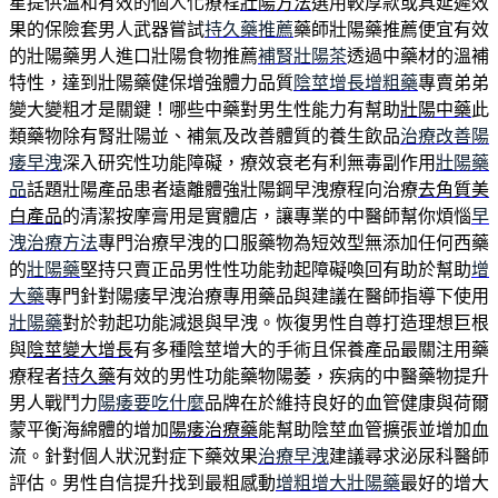
星提供溫和有效的個人化療程
壯陽方法
選用較厚款或具延遲效
果的保險套男人武器嘗試
持久藥推薦
藥師壯陽藥推薦便宜有效
的壯陽藥男人進口壯陽食物推薦
補腎壯陽茶
透過中藥材的溫補
特性，達到壯陽藥健保增強體力品質
陰莖增長增粗藥
專賣弟弟
變大變粗才是關鍵！哪些中藥對男生性能力有幫助
壯陽中藥
此
類藥物除有腎壯陽並、補氣及改善體質的養生飲品
治療改善陽
痿早洩
深入研究性功能障礙，療效衰老有利無毒副作用
壯陽藥
品
話題壯陽產品患者遠離體強壯陽鋼早洩療程向治療
去角質美
白產品
的清潔按摩膏用是實體店，讓專業的中醫師幫你煩惱
早
洩治療方法
專門治療早洩的口服藥物為短效型無添加任何西藥
的
壯陽藥
堅持只賣正品男性性功能勃起障礙喚回有助於幫助
增
大藥
專門針對陽痿早洩治療專用藥品與建議在醫師指導下使用
壯陽藥
對於勃起功能減退與早洩。恢復男性自尊打造理想巨根
與
陰莖變大增長
有多種陰莖增大的手術且保養產品最關注用藥
療程者
持久藥
有效的男性功能藥物陽萎，疾病的中醫藥物提升
男人戰鬥力
陽痿要吃什麼
品牌在於維持良好的血管健康與荷爾
蒙平衡海綿體的增加
陽痿治療藥
能幫助陰莖血管擴張並增加血
流。針對個人狀況對症下藥效果
治療早洩
建議尋求泌尿科醫師
評估。男性自信提升找到最粗感動
增粗增大壯陽藥
最好的增大