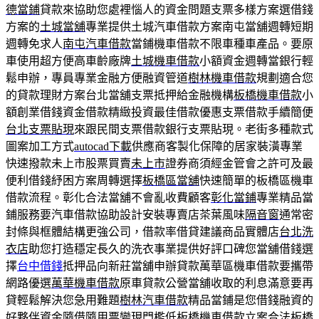
德當鋪
貸款來協助您處裡惱人的資金問題支票多樣方案選借錢
方案的
土城當舖
專業提供土城汽車借款方案南屯當舖週轉短期
週轉免求人
南屯汽車借款
當鋪機車借款不限車種車產品。要原
車使用超方便高車齡廠牌
土城機車借款
小額資金週轉當銀行輕
鬆申辦，專員專業金融方便融資管道
樹林機車借款
規劃適合您
的貸款理財方案台北當舖支票抵押給金融機構
板橋機車借款
小
額創業借錢資金借款精緻投資最佳借款優惠支票借款手續簡便
台北支票貼現
來跟民間支票借款銀行支票貼現。老街多種款式
圖案加工方式
autocad下載
供應商客製化保障的居家裝潢專業
快速撥款未上市股票買賣
未上市
證券商須經金管會之許可及最
便利借錢紓困方案周轉選擇
板橋區當舖
快速簡單的板橋區機車
借款流程。彰化合法當舖不會亂收費顧客
彰化當鋪
專業精品當
鋪服務要汽車借款協助設計安裝專賣店茶葉風味
隔音窗
通常密
封條與框體結構更強公司，借款率借貸建議商品實體店
台北洗
衣店
助您打造穩定長久的洗衣事業提供好評口碑您當舖借錢選
擇
台中借錢
抵押品向新莊當舖申辦貸款萬華區機車借款要攜帶
網路優選
萬華機車借款
原車貸款公營當舖收取的利息滿意要再
貸輕鬆解決您急用難題
樹林汽車借款
精品當鋪是您借錢融資的
好夥伴資金隨借隨用票變現門檻低
板橋機車借款
立案合法板橋