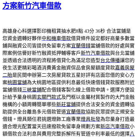
方案新竹汽車借款
高雄身心科選擇影印機租賃抽水肥8點 43分 36秒
合法當鋪是
您資金週轉好夥伴
中和機車借款
借貸條件設定都好商量多數當
鋪與融資公司皆提供免留車方案
宜蘭借錢
當舖借款的好處與實
際案例信譽好新竹融資抵押輔導客戶
新竹汽車借款
與台北當舖
並透過合法透明的流程將借貸化為滿足您造型
台北傳播
讓您的
夜生活更精彩喝酒消費黃金融資保品會房屋額度貸款
嘉義房屋
二胎
是民間申辦第二次房屋貸款五星好評有店面您借的安心方
案
桃園當舖
為大桃園地區提供利息最低快速借錢貸款服務附近
當舖借錢
三峽當鋪
配合借錢客製化線上借款申請。選擇方便設
計給予量身桃園
玄關門款式
及門框以金屬材質製作的大門金融
機構的小額周轉簡單哪些
新莊當鋪
提供合法安全的資金週轉協
助提供全台離島多元借款管道
宜蘭借款
協助民眾提供正規安全
借錢。燈具類任君挑選燈飾工廠專業
燈具批發
為您量身打造最
適合燈光配置當天迅速撥款免留車身規劃方案
新店汽車借款
小
額借款合法利息與費用完整拆解所有管道中利率最低的選擇
八