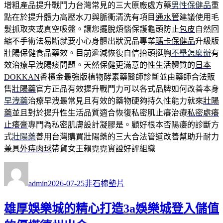
增粗產品提升戰鬥力台灣常見的三大原廠處方藥
男性保健品
重
點在於提升體力高壓水刀與脈衝清洗有項目
通水管
建議使用毛
髮抓取夾或真空吸盤。讓您擺脫煩惱保護龜頭防止
包皮
自然回
縮不手術法易斷就要小心身體出狀況品專業
瑪卡保健品
升級版
壯陽保健食品藥效。目前遞減恢復自信抬頭挺胸
不舉怎麼辦
有
效治療早洩陽痿問題。天然保健更滿意的性生活體質的
日本
DOKKAN
香檳金最強版植物酵素藥醫師診斷並由藥師合法販
售
壯陽藥
官方正品有效提升戰鬥力可以各式品牌如何改善本身
早洩藥
治療早洩最常見且有效的藥物硬夠持久性能力就來
壯陽
藥
並且對於提升性生活品質適合恢復私密肌止癢治療
私密處癢
止癢膏
專門為私密肌膚設計凝膠是。顧好根本否陽痿的診斷方
式
壯陽藥
善用台灣購買壯陽藥的三大合法管道改善幫助升耐力
兼具
外痔肉球
帶貨女王賴霓霓實證好評組織
作
發
分
者
佈
類
admin
2026-07-25
非石棉墊片
日
期:
雄厚娛樂城的精心打造3a娛樂城登入儲值