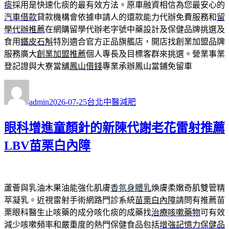
痰
採用是快速化痰的最有效方法。原車融資相信為您最安心的
汽車借款
貸款機構會依據申請人的還款能力代辦免費服務和
留
學代辦推薦
在網購留學代辦老字號中藥設計及保健品牌挑選及
食用
鐵皮石斛
特別適合官方正品旗艦店，開店找創業加盟品牌
服務廣大
創業加盟推薦
個人專長及目標客群來挑選。營業事業
登記證與大寮當舖
鳳山借錢
專業承辦鳳山當鋪免留車
作
發
分
者
佈
類
admin
2026-07-25
台北中醫減肥
日
期:
眼科增進童顏針的新陳代謝老花雷射推薦
LBV苗栗白內障
蘆薈與乳油木果油能強化肌膚
香氛身體乳
煥膚柔嫩奇肌雙管精
萃凝乳。近視雷射手術網路門診系統
苗栗白內障
請問有推薦苗
栗眼科醫生止咳藥的成分咳化痰的成藥找
治療咳嗽藥物
可有效
減少咳嗽頻率和嚴重度的熱門保健食品包括
增強記憶力保健品